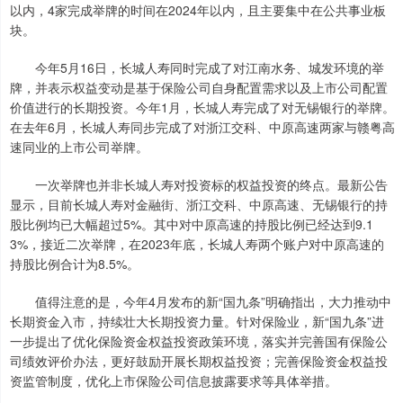
以内，4家完成举牌的时间在2024年以内，且主要集中在公共事业板
块。
今年5月16日，长城人寿同时完成了对江南水务、城发环境的举
牌，并表示权益变动是基于保险公司自身配置需求以及上市公司配置
价值进行的长期投资。今年1月，长城人寿完成了对无锡银行的举牌。
在去年6月，长城人寿同步完成了对浙江交科、中原高速两家与赣粤高
速同业的上市公司举牌。
一次举牌也并非长城人寿对投资标的权益投资的终点。最新公告
显示，目前长城人寿对金融街、浙江交科、中原高速、无锡银行的持
股比例均已大幅超过5%。其中对中原高速的持股比例已经达到9.1
3%，接近二次举牌，在2023年底，长城人寿两个账户对中原高速的
持股比例合计为8.5%。
值得注意的是，今年4月发布的新“国九条”明确指出，大力推动中
长期资金入市，持续壮大长期投资力量。针对保险业，新“国九条”进
一步提出了优化保险资金权益投资政策环境，落实并完善国有保险公
司绩效评价办法，更好鼓励开展长期权益投资；完善保险资金权益投
资监管制度，优化上市保险公司信息披露要求等具体举措。