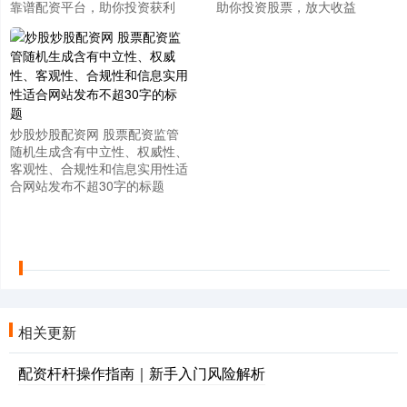
靠谱配资平台，助你投资获利
助你投资股票，放大收益
炒股炒股配资网 股票配资监管
随机生成含有中立性、权威性、
客观性、合规性和信息实用性适
合网站发布不超30字的标题
相关更新
配资杆杆操作指南｜新手入门风险解析