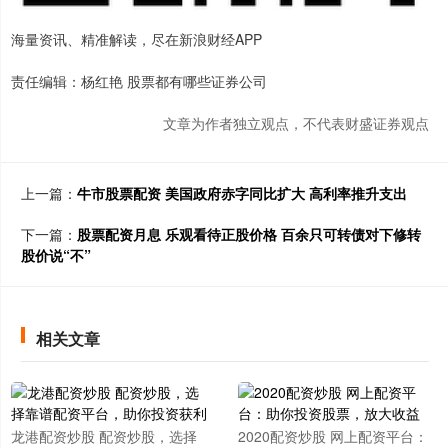
海量资讯、精准解读，尽在新浪财经APP
责任编辑：杨红艳 股票都有哪些证券公司
文章为作者独立观点，不代表财盛证券观点
上一篇：
牛市股票配资 美国政府赤字同比扩大 高利率推升支出
下一篇：
股票配资月息 乐观看待正股价格 百余只可转债对下修转
股价说“不”
相关文章
龙港配资炒股 配资炒股，选择
2020配资炒股 网上配资平台：