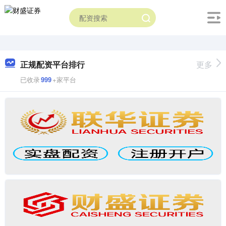
正规配资平台排行
更多
已收录
999
+家平台