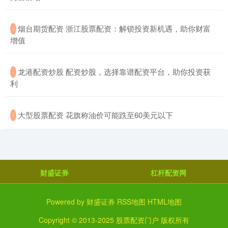
​烟台期货配资 浙江股票配资：解锁投资新机遇，助你财富
·
增值
​龙港配资炒股 配资炒股，选择靠谱配资平台，助你投资获
·
利
​大型股票配资 花旗称油价可能跌至60美元以下
·
财盛证券
杠杆配资网
Powered by
财盛证券
RSS地图
HTML地图
Copyright
© 2013-2025
股票配资门户
版权所有